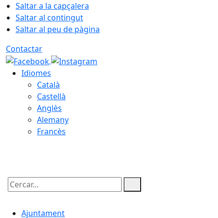
Saltar a la capçalera
Saltar al contingut
Saltar al peu de pàgina
Contactar
Idiomes
Català
Castellà
Anglès
Alemany
Francès
07.08.2026 | 08:48
Cercar:
Ajuntament