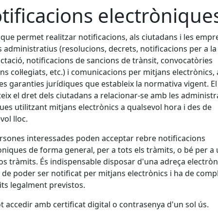
tificacions electrònique
 que permet realitzar notificacions, als ciutadans i les empr
s administratius (resolucions, decrets, notificacions per a la
ctació, notificacions de sancions de trànsit, convocatòries
ns col·legiats, etc.) i comunicacions per mitjans electrònics
les garanties jurídiques que estableix la normativa vigent. El
eix el dret dels ciutadans a relacionar-se amb les administ
ues utilitzant mitjans electrònics a qualsevol hora i des de
vol lloc.
rsones interessades poden acceptar rebre notificacions
òniques de forma general, per a tots els tràmits, o bé per a
os tràmits. És indispensable disposar d'una adreça electròn
l de poder ser notificat per mitjans electrònics i ha de compl
its legalment previstos.
ot accedir amb certificat digital o contrasenya d'un sol ús.