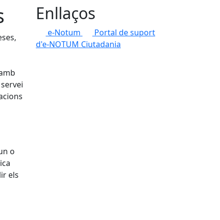
s
Enllaços
e-Notum
Portal de suport
eses,
d'e-NOTUM Ciutadania
, amb
 servei
racions
 un o
ica
ir els