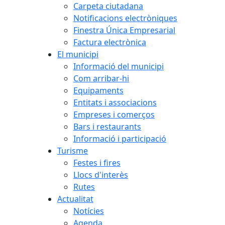
Carpeta ciutadana
Notificacions electròniques
Finestra Única Empresarial
Factura electrònica
El municipi
Informació del municipi
Com arribar-hi
Equipaments
Entitats i associacions
Empreses i comerços
Bars i restaurants
Informació i participació
Turisme
Festes i fires
Llocs d'interès
Rutes
Actualitat
Notícies
Agenda