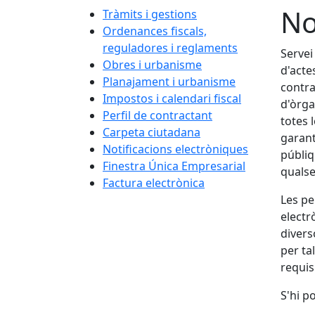
No
Tràmits i gestions
Ordenances fiscals,
reguladores i reglaments
Servei
Obres i urbanisme
d'acte
Planajament i urbanisme
contra
Impostos i calendari fiscal
d'òrga
Perfil de contractant
totes 
Carpeta ciutadana
garant
Notificacions electròniques
públiq
Finestra Única Empresarial
qualse
Factura electrònica
Les pe
electr
divers
per ta
requis
S'hi p