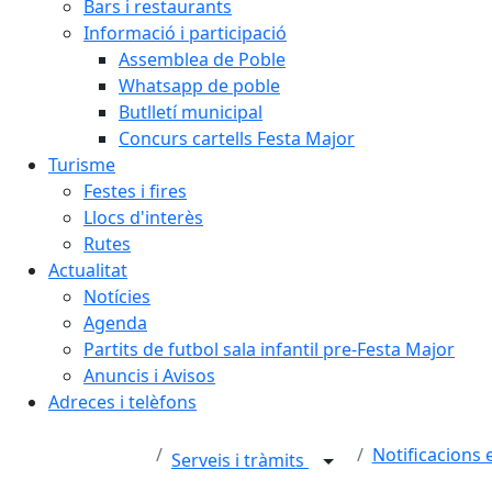
Bars i restaurants
Informació i participació
Assemblea de Poble
Whatsapp de poble
Butlletí municipal
Concurs cartells Festa Major
Turisme
Festes i fires
Llocs d'interès
Rutes
Actualitat
Notícies
Agenda
Partits de futbol sala infantil pre-Festa Major
Anuncis i Avisos
Adreces i telèfons
Notificacions 
Serveis i tràmits