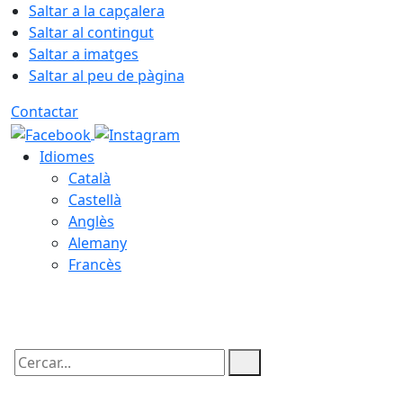
Saltar a la capçalera
Saltar al contingut
Saltar a imatges
Saltar al peu de pàgina
Contactar
Idiomes
Català
Castellà
Anglès
Alemany
Francès
09.08.2026 | 05:54
Cercar: