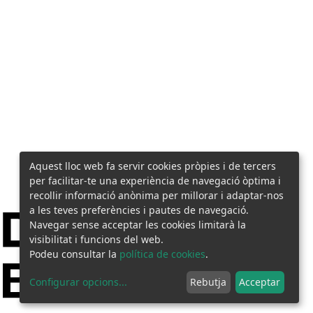
Aquest lloc web fa servir cookies pròpies i de tercers
per facilitar-te una experiència de navegació òptima i
recollir informació anònima per millorar i adaptar-nos
a les teves preferències i pautes de navegació.
Navegar sense acceptar les cookies limitarà la
visibilitat i funcions del web.
Podeu consultar la
política de cookies
.
Configurar opcions
...
Rebutja
Acceptar