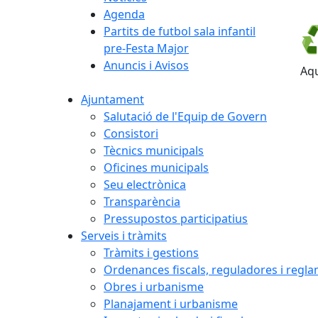
Agenda
♻
Partits de futbol sala infantil
pre-Festa Major
Anuncis i Avisos
Aqu
Ajuntament
Salutació de l'Equip de Govern
Consistori
Tècnics municipals
Oficines municipals
Seu electrònica
Transparència
Pressupostos participatius
Serveis i tràmits
Tràmits i gestions
Ordenances fiscals, reguladores i regl
Obres i urbanisme
Planajament i urbanisme