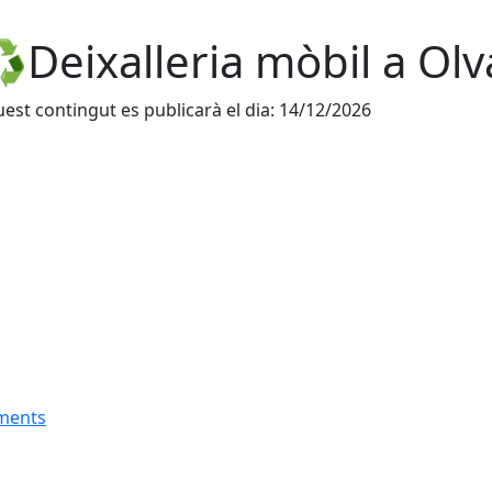
️Deixalleria mòbil a Ol
est contingut es publicarà el dia: 14/12/2026
aments