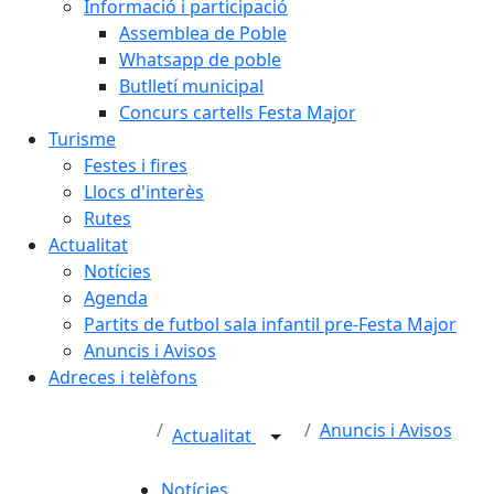
Informació i participació
Assemblea de Poble
Whatsapp de poble
Butlletí municipal
Concurs cartells Festa Major
Turisme
Festes i fires
Llocs d'interès
Rutes
Actualitat
Notícies
Agenda
Partits de futbol sala infantil pre-Festa Major
Anuncis i Avisos
Adreces i telèfons
Anuncis i Avisos
Actualitat
Notícies