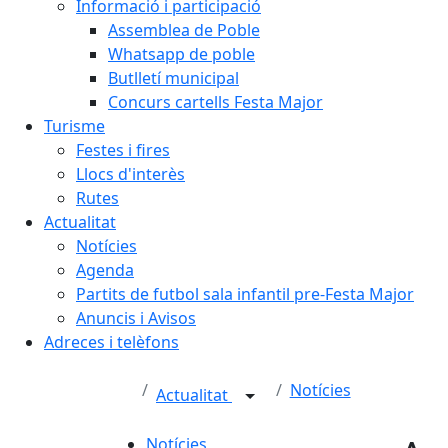
Informació i participació
Assemblea de Poble
Whatsapp de poble
Butlletí municipal
Concurs cartells Festa Major
Turisme
Festes i fires
Llocs d'interès
Rutes
Actualitat
Notícies
Agenda
Partits de futbol sala infantil pre-Festa Major
Anuncis i Avisos
Adreces i telèfons
Notícies
Actualitat
Notícies