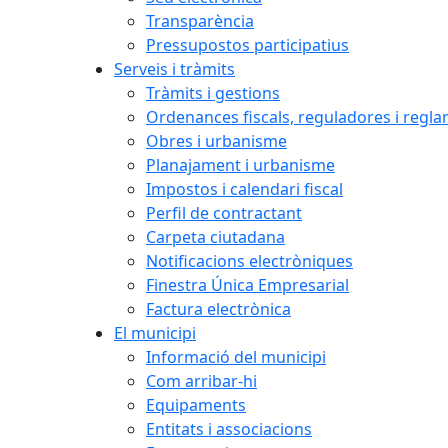
Transparència
Pressupostos participatius
Serveis i tràmits
Tràmits i gestions
Ordenances fiscals, reguladores i regl
Obres i urbanisme
Planajament i urbanisme
Impostos i calendari fiscal
Perfil de contractant
Carpeta ciutadana
Notificacions electròniques
Finestra Única Empresarial
Factura electrònica
El municipi
Informació del municipi
Com arribar-hi
Equipaments
Entitats i associacions