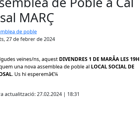
semblea de Poble a Cal
sal MARÇ
blea de poble
s, 27 de febrer de 2024
lgudes veïnes/ns, aquest
DIVENDRES 1 DE MARǠA LES 19H
quem una nova assemblea de poble al
LOCAL SOCIAL DE
OSAL
. Us hi esperemâ€¼️
cebook
X
a actualització: 27.02.2024 | 18:31