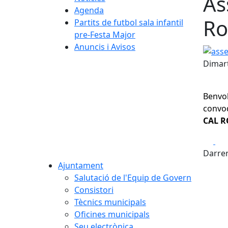
As
Agenda
Ro
Partits de futbol sala infantil
pre-Festa Major
Anuncis i Avisos
assem
Dimart
Benvo
convo
CAL R
Fa
Darrer
Ajuntament
Salutació de l'Equip de Govern
Consistori
Tècnics municipals
Oficines municipals
Seu electrònica