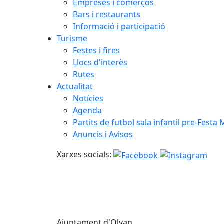
Empreses i comerços
Bars i restaurants
Informació i participació
Turisme
Festes i fires
Llocs d'interès
Rutes
Actualitat
Notícies
Agenda
Partits de futbol sala infantil pre-Festa
Anuncis i Avisos
Xarxes socials:
Ajuntament d'Olvan