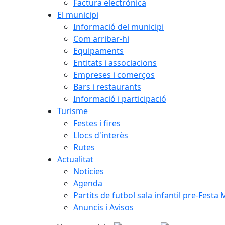
Factura electrònica
El municipi
Informació del municipi
Com arribar-hi
Equipaments
Entitats i associacions
Empreses i comerços
Bars i restaurants
Informació i participació
Turisme
Festes i fires
Llocs d'interès
Rutes
Actualitat
Notícies
Agenda
Partits de futbol sala infantil pre-Festa
Anuncis i Avisos