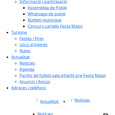
Informació i participació
Assemblea de Poble
Whatsapp de poble
Butlletí municipal
Concurs cartells Festa Major
Turisme
Festes i fires
Llocs d'interès
Rutes
Actualitat
Notícies
Agenda
Partits de futbol sala infantil pre-Festa Major
Anuncis i Avisos
Adreces i telèfons
Notícies
Actualitat
Notícies