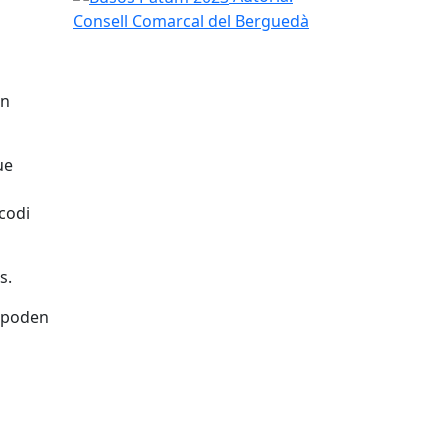
Consell Comarcal del Berguedà
an
ue
 codi
s.
s poden