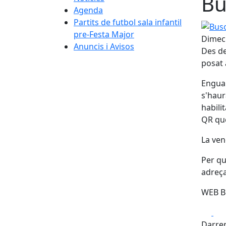
Bu
Agenda
Partits de futbol sala infantil
Busos
pre-Festa Major
Dimecr
Anuncis i Avisos
Des de
posat 
Enguan
s'haur
habili
QR que
La ven
Per qu
adreça
WEB 
Fa
Darrer