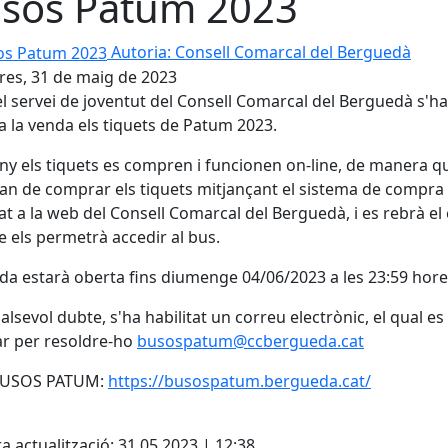
sos Patum 2023
 Patum 2023
Autoria: Consell Comarcal del Berguedà
es, 31 de maig de 2023
l servei de joventut del Consell Comarcal del Berguedà s'h
a la venda els tiquets de Patum 2023.
y els tiquets es compren i funcionen on-line, de manera q
an de comprar els tiquets mitjançant el sistema de compra
tat a la web del Consell Comarcal del Berguedà, i es rebrà el
 els permetrà accedir al bus.
da estarà oberta fins diumenge 04/06/2023 a les 23:59 hore
alsevol dubte, s'ha habilitat un correu electrònic, el qual e
r per resoldre-ho
busospatum@ccbergueda.cat
BUSOS PATUM:
https://busospatum.bergueda.cat/
cebook
X
a actualització: 31.05.2023 | 12:38