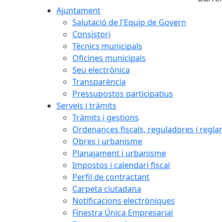
Ajuntament
Salutació de l'Equip de Govern
Consistori
Tècnics municipals
Oficines municipals
Seu electrònica
Transparència
Pressupostos participatius
Serveis i tràmits
Tràmits i gestions
Ordenances fiscals, reguladores i regl
Obres i urbanisme
Planajament i urbanisme
Impostos i calendari fiscal
Perfil de contractant
Carpeta ciutadana
Notificacions electròniques
Finestra Única Empresarial