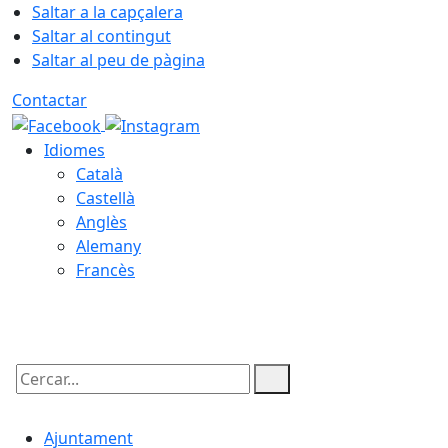
Saltar a la capçalera
Saltar al contingut
Saltar al peu de pàgina
Contactar
Idiomes
Català
Castellà
Anglès
Alemany
Francès
07.08.2026 | 02:13
Cercar:
Ajuntament