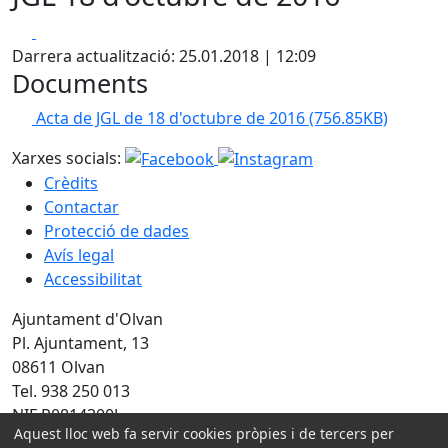
Facebook
X
Darrera actualització: 25.01.2018 | 12:09
Documents
Acta de JGL de 18 d'octubre de 2016
(756.85KB)
Xarxes socials:
Crèdits
Contactar
Protecció de dades
Avís legal
Accessibilitat
Ajuntament d'Olvan
Pl. Ajuntament, 13
08611 Olvan
Tel. 938 250 013
NIF P0814300J
Aquest lloc web fa servir cookies pròpies i de tercers per