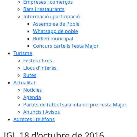
Empreses i comerços
Bars i restaurants
Informació i participació
Assemblea de Poble
Whatsapp de poble
Butlletí municipal
Concurs cartells Festa Major
Turisme
Festes i fires
Llocs d'interès
Rutes
Actualitat
Notícies
Agenda
Partits de futbol sala infantil pre-Festa Major
Anuncis i Avisos
Adreces i telèfons
JGL 18 d'octubre de 2016