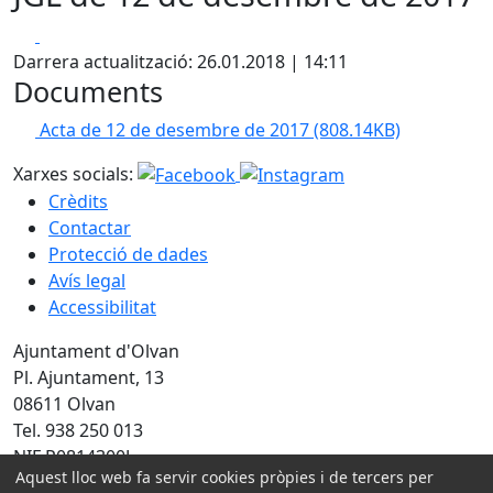
Facebook
X
Darrera actualització: 26.01.2018 | 14:11
Documents
Acta de 12 de desembre de 2017
(808.14KB)
Xarxes socials:
Crèdits
Contactar
Protecció de dades
Avís legal
Accessibilitat
Ajuntament d'Olvan
Pl. Ajuntament, 13
08611 Olvan
Tel. 938 250 013
NIF P0814300J
Aquest lloc web fa servir cookies pròpies i de tercers per