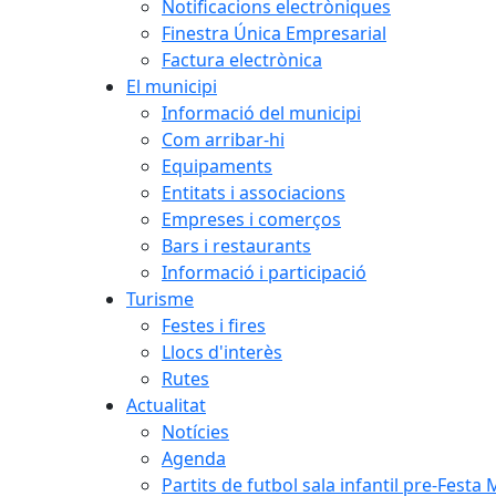
Notificacions electròniques
Finestra Única Empresarial
Factura electrònica
El municipi
Informació del municipi
Com arribar-hi
Equipaments
Entitats i associacions
Empreses i comerços
Bars i restaurants
Informació i participació
Turisme
Festes i fires
Llocs d'interès
Rutes
Actualitat
Notícies
Agenda
Partits de futbol sala infantil pre-Festa