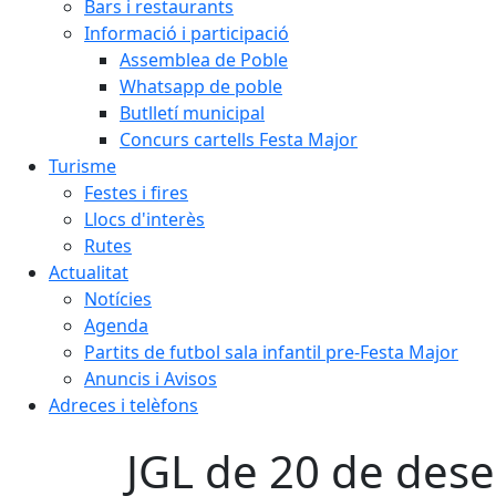
Bars i restaurants
Informació i participació
Assemblea de Poble
Whatsapp de poble
Butlletí municipal
Concurs cartells Festa Major
Turisme
Festes i fires
Llocs d'interès
Rutes
Actualitat
Notícies
Agenda
Partits de futbol sala infantil pre-Festa Major
Anuncis i Avisos
Adreces i telèfons
JGL de 20 de des