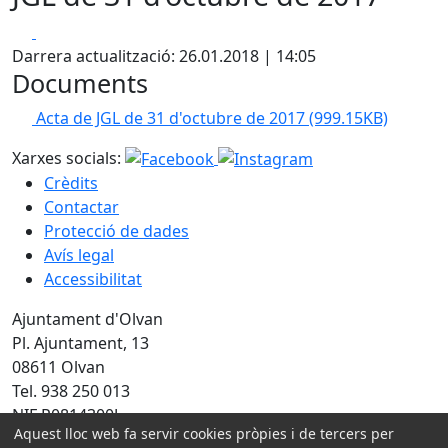
Facebook
X
Darrera actualització: 26.01.2018 | 14:05
Documents
Acta de JGL de 31 d'octubre de 2017
(999.15KB)
Xarxes socials:
Crèdits
Contactar
Protecció de dades
Avís legal
Accessibilitat
Ajuntament d'Olvan
Pl. Ajuntament, 13
08611 Olvan
Tel. 938 250 013
NIF P0814300J
Aquest lloc web fa servir cookies pròpies i de tercers per