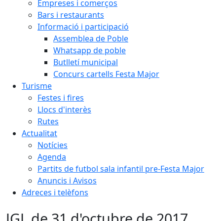
Empreses i comerços
Bars i restaurants
Informació i participació
Assemblea de Poble
Whatsapp de poble
Butlletí municipal
Concurs cartells Festa Major
Turisme
Festes i fires
Llocs d'interès
Rutes
Actualitat
Notícies
Agenda
Partits de futbol sala infantil pre-Festa Major
Anuncis i Avisos
Adreces i telèfons
JGL de 31 d'octubre de 2017