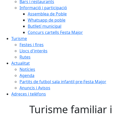
Bars i restaurants
Informació i participació
Assemblea de Poble
Whatsapp de poble
Butlletí municipal
Concurs cartells Festa Major
Turisme
Festes i fires
Llocs d'interès
Rutes
Actualitat
Notícies
Agenda
Partits de futbol sala infantil pre-Festa Major
Anuncis i Avisos
Adreces i telèfons
Turisme familiar i