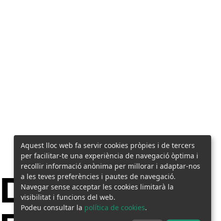
Aquest lloc web fa servir cookies pròpies i de tercers
per facilitar-te una experiència de navegació òptima i
recollir informació anònima per millorar i adaptar-nos
a les teves preferències i pautes de navegació.
Navegar sense acceptar les cookies limitarà la
visibilitat i funcions del web.
Podeu consultar la
política de cookies
.