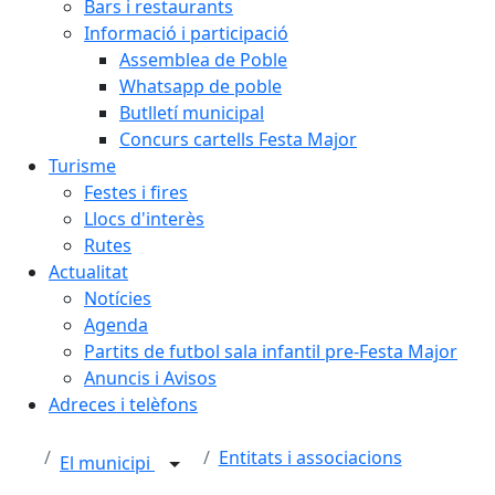
Bars i restaurants
Informació i participació
Assemblea de Poble
Whatsapp de poble
Butlletí municipal
Concurs cartells Festa Major
Turisme
Festes i fires
Llocs d'interès
Rutes
Actualitat
Notícies
Agenda
Partits de futbol sala infantil pre-Festa Major
Anuncis i Avisos
Adreces i telèfons
Entitats i associacions
El municipi