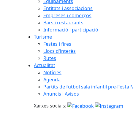
Equipaments
Entitats i associacions
Empreses i comerços
Bars i restaurants
Informació i participació
Turisme
Festes i fires
Llocs d'interès
Rutes
Actualitat
Notícies
Agenda
Partits de futbol sala infantil pre-Festa
Anuncis i Avisos
Xarxes socials: