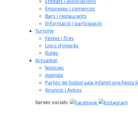
Entitats i associacions
Empreses i comerços
Bars i restaurants
Informació i participació
Turisme
Festes i fires
Llocs d'interès
Rutes
Actualitat
Notícies
Agenda
Partits de futbol sala infantil pre-Festa
Anuncis i Avisos
Xarxes socials: