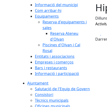
Hi
Informació del municipi
Com arribar-hi
Equipaments
Dillun
Reserva d'equipaments i
Activit
sales
Fa
Reserva Ateneu
d'Olvan
Darrer
Piscines d'Olvan i Cal
Rosal
Entitats i associacions
Empreses i comerços
Bars i restaurants
Informació i participació
Ajuntament
Salutació de l'Equip de Govern
Consistori
Tècnics municipals
Oficines municipals