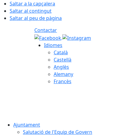
Saltar a la capçalera
Saltar al contingut
Saltar al peu de pàgina
Contactar
Idiomes
Català
Castellà
Anglès
Alemany
Francès
06.08.2026 | 06:12
Ajuntament
Salutació de l'Equip de Govern