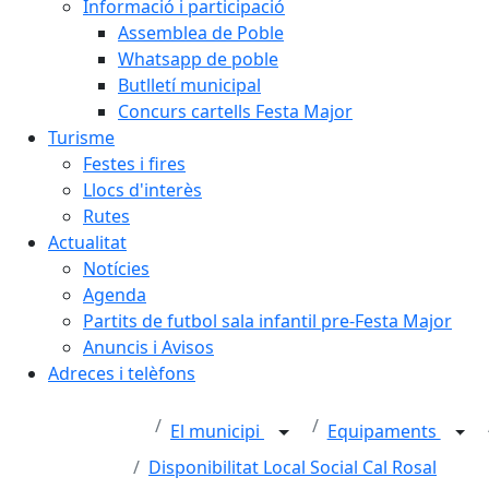
Informació i participació
Assemblea de Poble
Whatsapp de poble
Butlletí municipal
Concurs cartells Festa Major
Turisme
Festes i fires
Llocs d'interès
Rutes
Actualitat
Notícies
Agenda
Partits de futbol sala infantil pre-Festa Major
Anuncis i Avisos
Adreces i telèfons
El municipi
Equipaments
Disponibilitat Local Social Cal Rosal