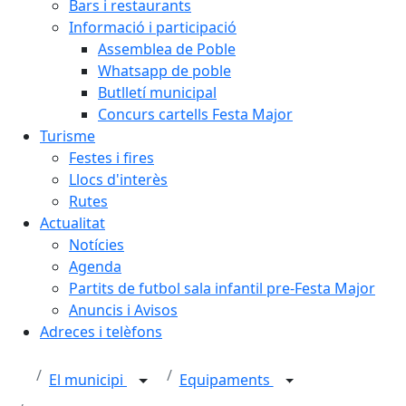
Bars i restaurants
Informació i participació
Assemblea de Poble
Whatsapp de poble
Butlletí municipal
Concurs cartells Festa Major
Turisme
Festes i fires
Llocs d'interès
Rutes
Actualitat
Notícies
Agenda
Partits de futbol sala infantil pre-Festa Major
Anuncis i Avisos
Adreces i telèfons
El municipi
Equipaments