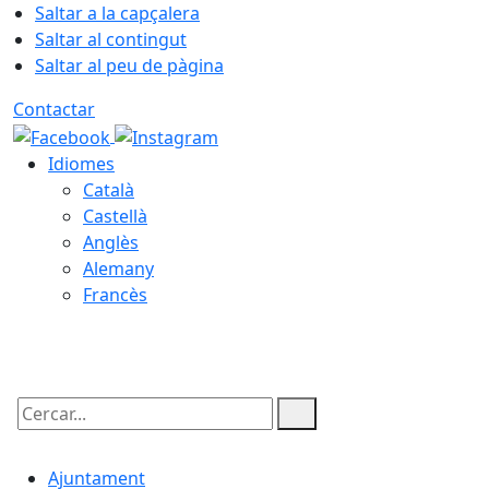
Saltar a la capçalera
Saltar al contingut
Saltar al peu de pàgina
Contactar
Idiomes
Català
Castellà
Anglès
Alemany
Francès
07.08.2026 | 08:43
Cercar:
Ajuntament