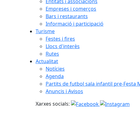
Entitats i associacions
Empreses i comerços
Bars i restaurants
Informació i participació
Turisme
Festes i fires
Llocs d'interès
Rutes
Actualitat
Notícies
Agenda
Partits de futbol sala infantil pre-Festa
Anuncis i Avisos
Xarxes socials: