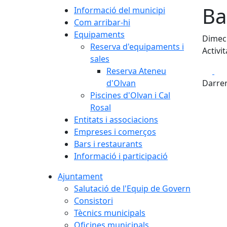
Ba
Informació del municipi
Com arribar-hi
Equipaments
Dimecr
Reserva d'equipaments i
Activit
sales
Fa
Reserva Ateneu
d'Olvan
Darrer
Piscines d'Olvan i Cal
Rosal
Entitats i associacions
Empreses i comerços
Bars i restaurants
Informació i participació
Ajuntament
Salutació de l'Equip de Govern
Consistori
Tècnics municipals
Oficines municipals