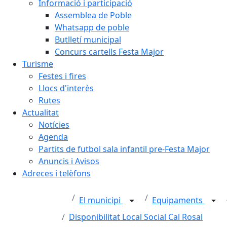
Informació i participació
Assemblea de Poble
Whatsapp de poble
Butlletí municipal
Concurs cartells Festa Major
Turisme
Festes i fires
Llocs d'interès
Rutes
Actualitat
Notícies
Agenda
Partits de futbol sala infantil pre-Festa Major
Anuncis i Avisos
Adreces i telèfons
El municipi
Equipaments
Disponibilitat Local Social Cal Rosal