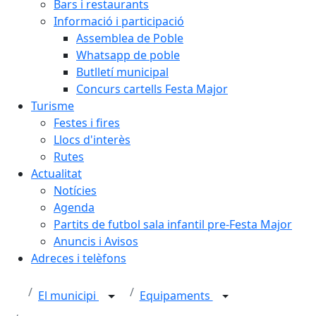
Bars i restaurants
Informació i participació
Assemblea de Poble
Whatsapp de poble
Butlletí municipal
Concurs cartells Festa Major
Turisme
Festes i fires
Llocs d'interès
Rutes
Actualitat
Notícies
Agenda
Partits de futbol sala infantil pre-Festa Major
Anuncis i Avisos
Adreces i telèfons
El municipi
Equipaments