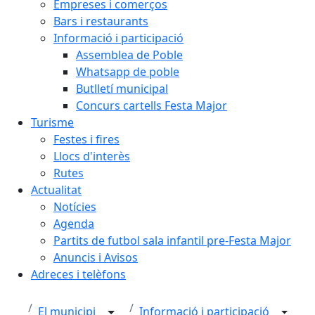
Empreses i comerços
Bars i restaurants
Informació i participació
Assemblea de Poble
Whatsapp de poble
Butlletí municipal
Concurs cartells Festa Major
Turisme
Festes i fires
Llocs d'interès
Rutes
Actualitat
Notícies
Agenda
Partits de futbol sala infantil pre-Festa Major
Anuncis i Avisos
Adreces i telèfons
El municipi
Informació i participació