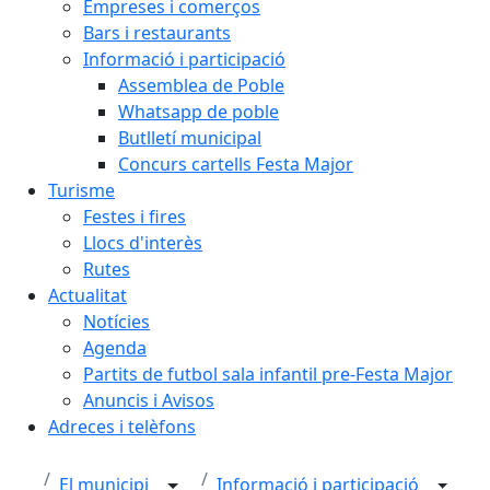
Empreses i comerços
Bars i restaurants
Informació i participació
Assemblea de Poble
Whatsapp de poble
Butlletí municipal
Concurs cartells Festa Major
Turisme
Festes i fires
Llocs d'interès
Rutes
Actualitat
Notícies
Agenda
Partits de futbol sala infantil pre-Festa Major
Anuncis i Avisos
Adreces i telèfons
El municipi
Informació i participació