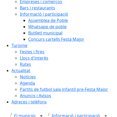
Empreses i comerços
Bars i restaurants
Informació i participació
Assemblea de Poble
Whatsapp de poble
Butlletí municipal
Concurs cartells Festa Major
Turisme
Festes i fires
Llocs d'interès
Rutes
Actualitat
Notícies
Agenda
Partits de futbol sala infantil pre-Festa Major
Anuncis i Avisos
Adreces i telèfons
El municipi
Informació i participació