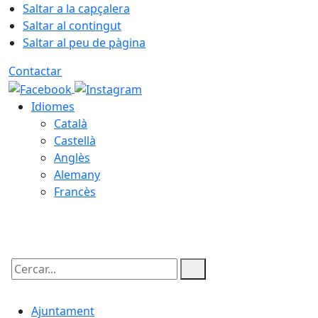
Saltar a la capçalera
Saltar al contingut
Saltar al peu de pàgina
Contactar
Idiomes
Català
Castellà
Anglès
Alemany
Francès
09.08.2026 | 10:24
Cercar:
Ajuntament