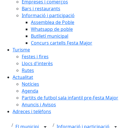
Empreses i comerços
Bars i restaurants
Informació i participació
Assemblea de Poble
Whatsapp de poble
Butlletí municipal
Concurs cartells Festa Major
Turisme
Festes i fires
Llocs d'interès
Rutes
Actualitat
Notícies
Agenda
Partits de futbol sala infantil pre-Festa Major
Anuncis i Avisos
Adreces i telèfons
El municipi
Informació i participació