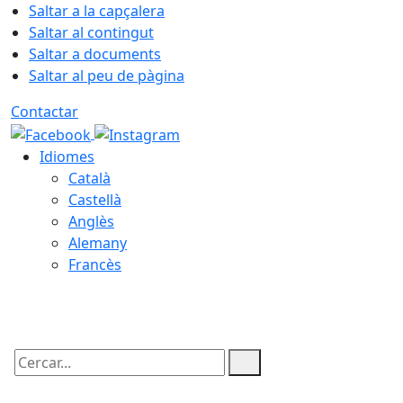
Saltar a la capçalera
Saltar al contingut
Saltar a documents
Saltar al peu de pàgina
Contactar
Idiomes
Català
Castellà
Anglès
Alemany
Francès
07.08.2026 | 01:27
Cercar: