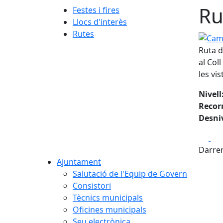
Ru
Festes i fires
Llocs d'interès
Rutes
Campd
Ruta d
al Col
les vi
Nivell
Recor
Desniv
Fa
Darrer
Ajuntament
Salutació de l'Equip de Govern
Consistori
Tècnics municipals
Oficines municipals
Seu electrònica