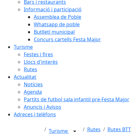
Bars i restaurants
Informació i participació
Assemblea de Poble
Whatsapp de poble
Butlletí municipal
Concurs cartells Festa Major
Turisme
Festes i fires
Llocs d'interès
Rutes
Actualitat
Notícies
Agenda
Partits de futbol sala infantil pre-Festa Major
Anuncis i Avisos
Adreces i telèfons
Rutes
Rutes BTT
Turisme