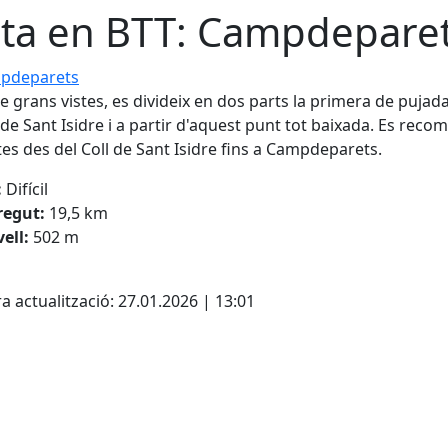
ta en BTT: Campdepare
eparets
e grans vistes, es divideix en dos parts la primera de pujada
l de Sant Isidre i a partir d'aquest punt tot baixada. Es reco
stes des del Coll de Sant Isidre fins a Campdeparets.
:
Difícil
regut:
19,5 km
ell:
502 m
cebook
X
a actualització: 27.01.2026 | 13:01