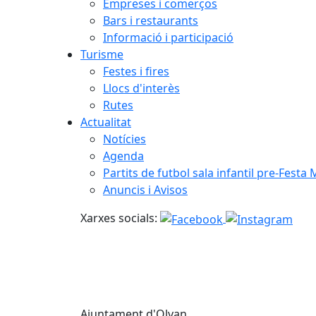
Empreses i comerços
Bars i restaurants
Informació i participació
Turisme
Festes i fires
Llocs d'interès
Rutes
Actualitat
Notícies
Agenda
Partits de futbol sala infantil pre-Festa
Anuncis i Avisos
Xarxes socials:
Ajuntament d'Olvan