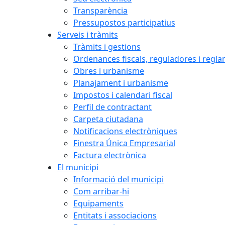
Transparència
Pressupostos participatius
Serveis i tràmits
Tràmits i gestions
Ordenances fiscals, reguladores i regl
Obres i urbanisme
Planajament i urbanisme
Impostos i calendari fiscal
Perfil de contractant
Carpeta ciutadana
Notificacions electròniques
Finestra Única Empresarial
Factura electrònica
El municipi
Informació del municipi
Com arribar-hi
Equipaments
Entitats i associacions