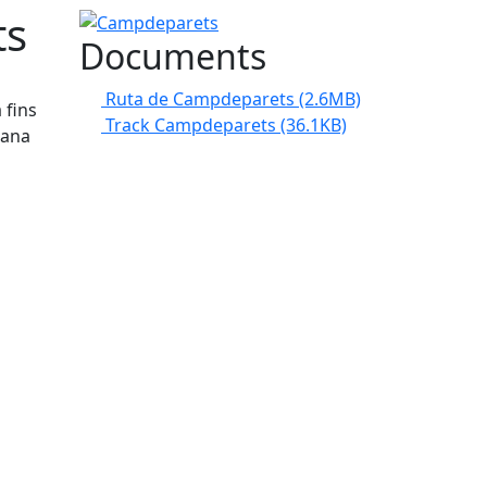
ts
Campdeparets
Documents
Ruta de Campdeparets
(2.6MB)
 fins
Track Campdeparets
(36.1KB)
mana